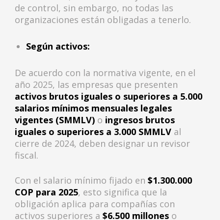
de control, sin embargo, no todas las
organizaciones están obligadas a tenerlo.
Según activos:
De acuerdo con la normativa vigente, en el
año 2025, las empresas que presenten
activos brutos iguales o superiores a 5.000
salarios mínimos mensuales legales
vigentes (SMMLV)
o
ingresos brutos
iguales o superiores a 3.000 SMMLV
al
cierre de 2024, deben designar un revisor
fiscal.
Con el salario mínimo fijado en
$1.300.000
COP para 2025
, esto significa que la
obligación aplica para compañías con
activos superiores a
$6.500 millones
o